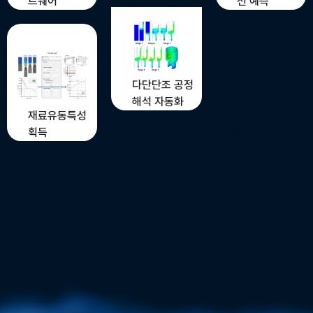
선 예측
트웨어
다단단조 공정
해석 자동화
재료유동특성
획득