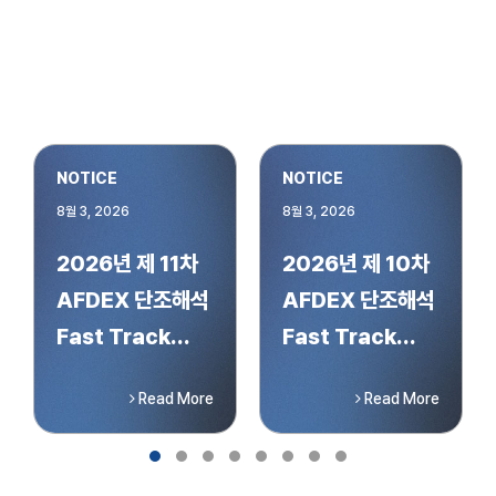
NOTICE
NOTICE
8월 3, 2026
8월 3, 2026
2026년 제 11차
2026년 제 10차
AFDEX 단조해석
AFDEX 단조해석
Fast Track...
Fast Track...
Read More
Read More
Slide group 1
Slide group 2
Slide group 3
Slide group 4
Slide group 5
Slide group 6
Slide group 7
Slide group 8