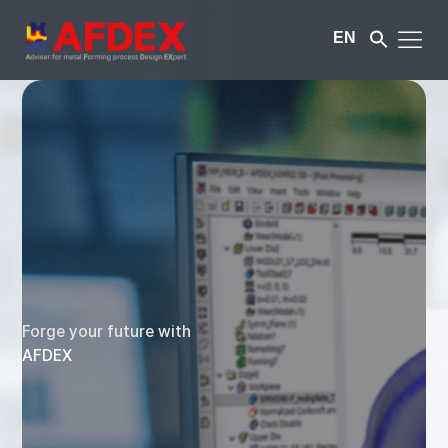
EN
Forge your future with
AFDEX