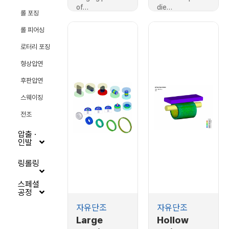
Design]Op
of…
die…
en-die
롤 포징
forging of
롤 피어싱
larger slab
로터리 포징
형상압연
후판압연
스웨이징
전조
압출 ·
인발
링롤링
스페셜
공정
자유단조
자유단조
Large
Hollow