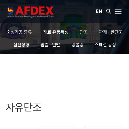
EN
소성가공 종류
재료 유동특성
단조
판재 · 판단조
점진성형
압출 · 인발
링롤링
스페셜 공정
자유단조