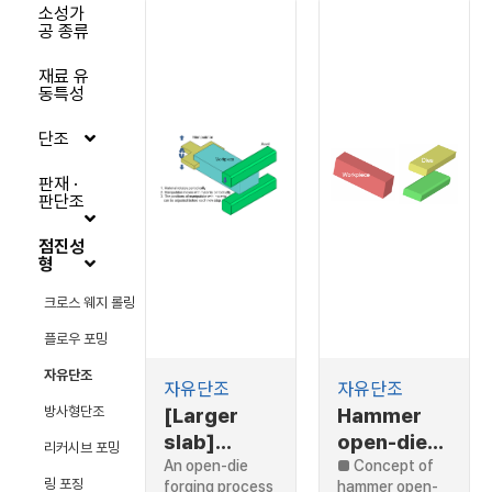
소성가
공 종류
재료 유
동특성
단조
판재 ·
판단조
점진성
형
크로스 웨지 롤링
플로우 포밍
자유단조
자유단조
자유단조
방사형단조
[Larger
Hammer
slab]
open-die
리커시브 포밍
[Optimal
An open-die
forging
■ Concept of
링 포징
forging process
hammer open-