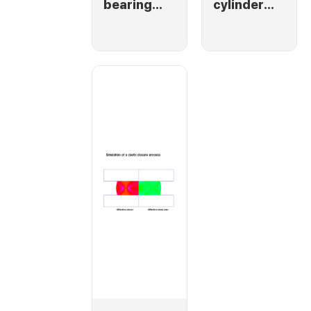
bearing
cylinder
manufactu
expanding
ring