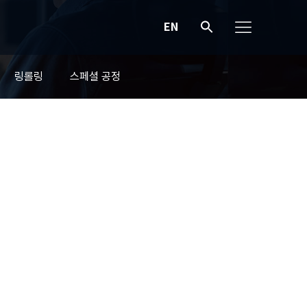
EN
링롤링
스페셜 공정