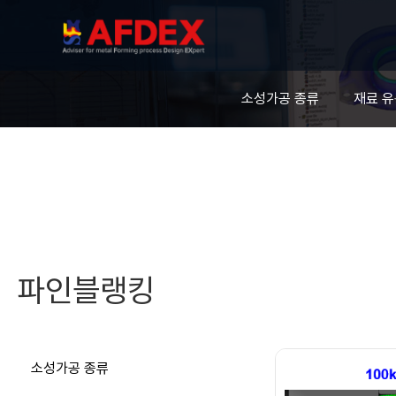
소성가공 종류
재료 
파인블랭킹
소성가공 종류