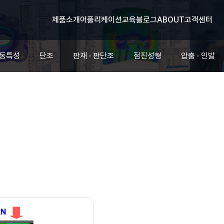
제품소개
어플리케이션
교육
블로그
ABOUT
고객센터
유동특성
단조
판재 · 판단조
점진성형
압출 · 인발