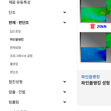
재료 유동특성
단조
판재 · 판단조
딥드로잉
파인블랭킹
판재성형
프로그레시브 공정
롤포밍
판단조
파인블랭킹
점진성형
파인블랭킹 성형
압출 · 인발
링롤링