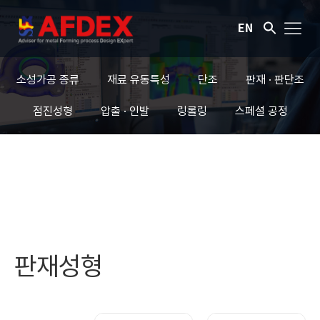
EN
소성가공 종류
재료 유동특성
단조
판재 · 판단조
점진성형
압출 · 인발
링롤링
스페셜 공정
판재성형