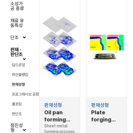
소성가
공 종류
재료 유
동특성
단조
판재 ·
판단조
딥드로잉
파인블랭킹
판재성형
프로그레시브 공정
판재성형
판재성형
롤포밍
Oil pan
Plate
판단조
forming
forging
점진성
process
Sheet metal
with air
형
forming process