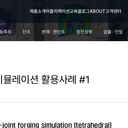
제품소개
어플리케이션
교육
블로그
ABOUT
고객센터
유동특성
단조
판재 · 판단조
점진성형
압출 · 인발
시뮬레이션 활용사례 #1