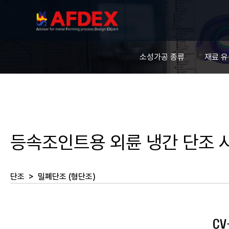
소성가공 종류
재료 
등속조인트용 외륜 냉간 단조 
단조
>
밀폐단조 (형단조)