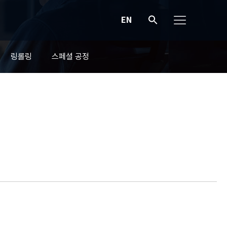
EN
링롤링
스페셜 공정