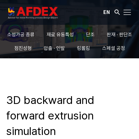
EN
소성가공 종류
재료 유동특성
단조
판재 · 판단조
점진성형
압출 · 인발
링롤링
스페셜 공정
3D backward and
forward extrusion
simulation