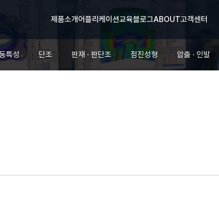
제품소개
어플리케이션
교육
블로그
ABOUT
고객센터
유동특성
단조
판재 · 판단조
점진성형
압출 · 인발