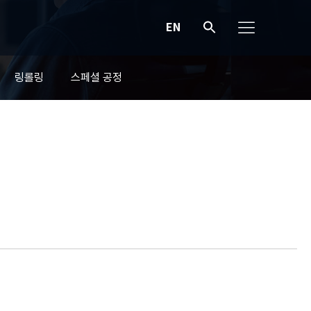
EN
링롤링
스페셜 공정