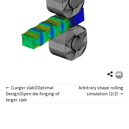
← [Larger slab][Optimal
Arbitrary shape rolling
Posts
Design]Open-die forging of
simulation (2/2) →
larger slab
navigation