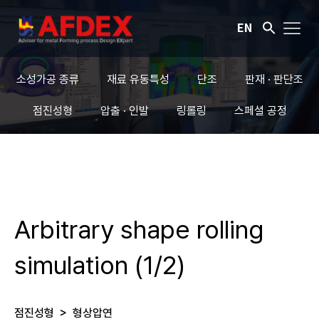
EN
소성가공 종류
재료 유동특성
단조
판재 · 판단조
점진성형
압출 · 인발
링롤링
스페셜 공정
Arbitrary shape rolling
simulation (1/2)
점진성형
>
형상압연