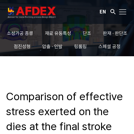
EN
소성가공 종류
재료 유동특성
단조
판재 · 판단조
점진성형
압출 · 인발
링롤링
스페셜 공정
Comparison of effective
stress exerted on the
dies at the final stroke