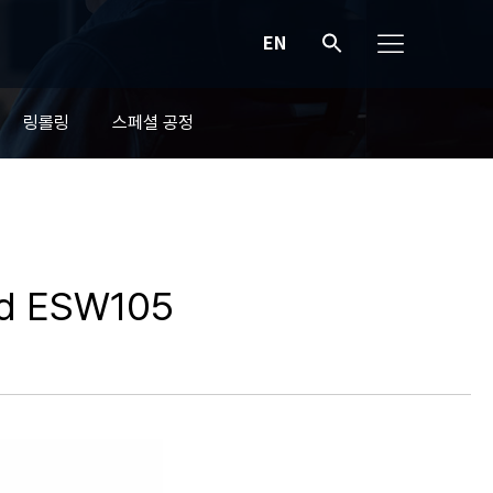
EN
링롤링
스페셜 공정
and ESW105