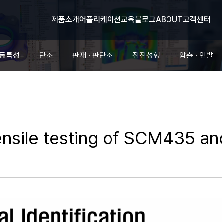
제품소개
어플리케이션
교육
블로그
ABOUT
고객센터
유동특성
단조
판재 · 판단조
점진성형
압출 · 인발
tensile testing of SCM435 