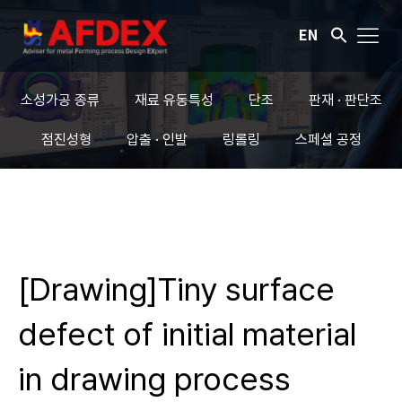
EN
소성가공 종류
재료 유동특성
단조
판재 · 판단조
점진성형
압출 · 인발
링롤링
스페셜 공정
[Drawing]Tiny surface
defect of initial material
in drawing process