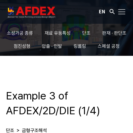
EN
소성가공 종류
재료 유동특성
단조
판재 · 판단조
점진성형
압출 · 인발
링롤링
스페셜 공정
Example 3 of
AFDEX/2D/DIE (1/4)
단조
>
금형구조해석