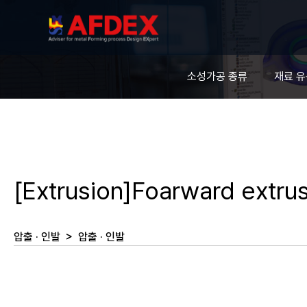
소성가공 종류
재료 
[Extrusion]Foarward extru
압출 · 인발
>
압출 · 인발