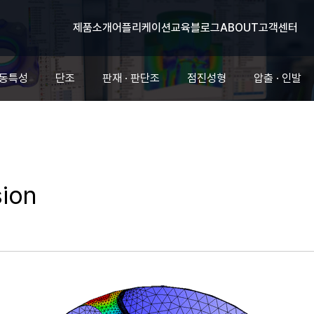
제품소개
어플리케이션
교육
블로그
ABOUT
고객센터
유동특성
단조
판재 · 판단조
점진성형
압출 · 인발
sion