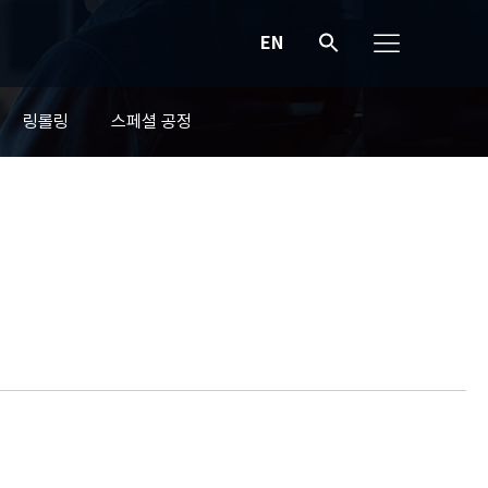
EN
링롤링
스페셜 공정