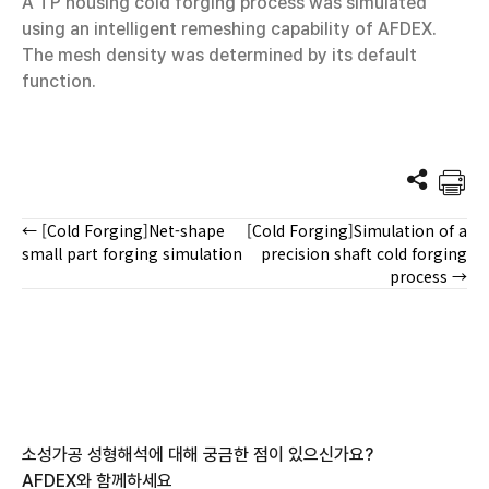
A TP housing cold forging process was simulated
using an intelligent remeshing capability of AFDEX.
The mesh density was determined by its default
function.
← [Cold Forging]Net-shape
[Cold Forging]Simulation of a
Posts
small part forging simulation
precision shaft cold forging
process →
navigation
소성가공 성형해석에 대해 궁금한 점이 있으신가요?
AFDEX와 함께하세요