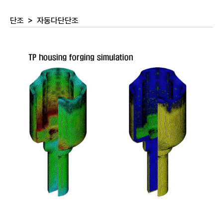
단조
>
자동다단단조