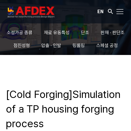
EN
소성가공 종류
재료 유동특성
단조
판재 · 판단조
점진성형
압출 · 인발
링롤링
스페셜 공정
[Cold Forging]Simulation
of a TP housing forging
process