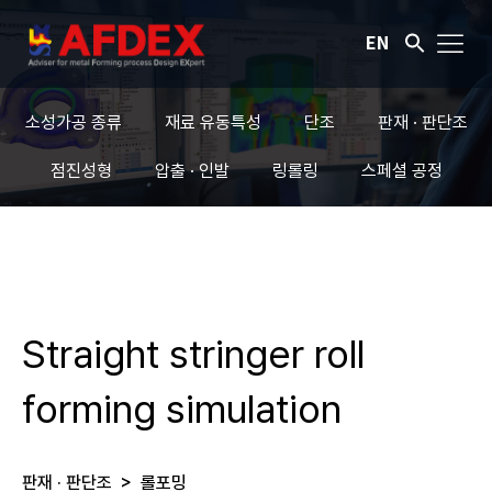
EN
소성가공 종류
재료 유동특성
단조
판재 · 판단조
점진성형
압출 · 인발
링롤링
스페셜 공정
Straight stringer roll
forming simulation
판재 · 판단조
>
롤포밍