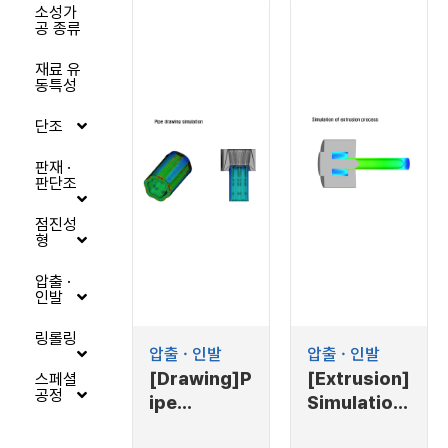
소성가
공 종류
재료 유
동특성
단조
판재 ·
판단조
점진성
형
압출 ·
인발
링롤링
압출 · 인발
압출 · 인발
[Drawing]P
[Extrusion]
스페셜
공정
ipe
Simulation
drawing
of