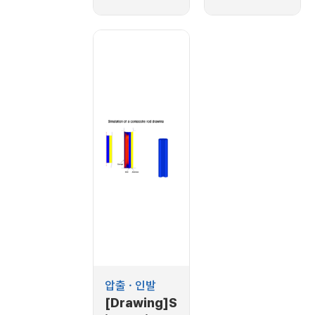
simulation
extrusion
process
압출 · 인발
[Drawing]S