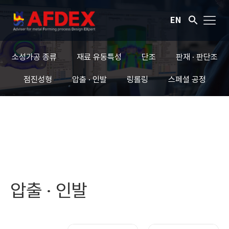
EN
소성가공 종류
재료 유동특성
단조
판재 · 판단조
점진성형
압출 · 인발
링롤링
스페셜 공정
압출 · 인발