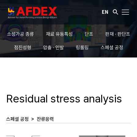
EN
소성가공 종류
재료 유동특성
단조
판재 · 판단조
점진성형
압출 · 인발
링롤링
스페셜 공정
Residual stress analysis
스페셜 공정
>
잔류응력