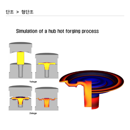
단조
>
형단조