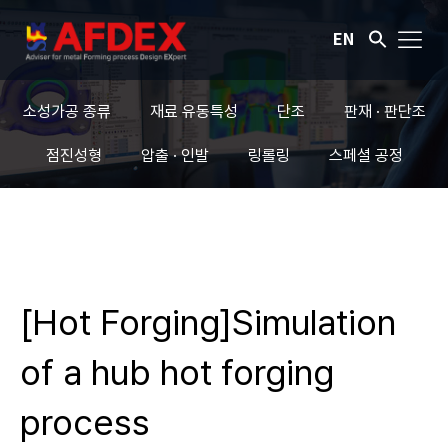
EN
소성가공 종류
재료 유동특성
단조
판재 · 판단조
점진성형
압출 · 인발
링롤링
스페셜 공정
[Hot Forging]Simulation
of a hub hot forging
process